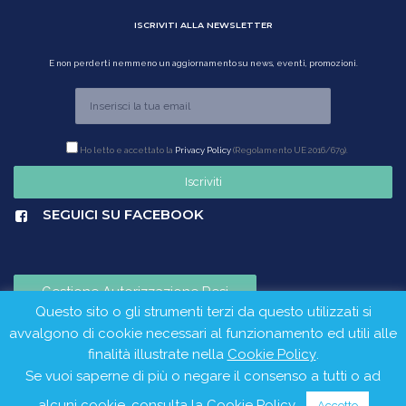
ISCRIVITI ALLA NEWSLETTER
E non perderti nemmeno un aggiornamento su news, eventi, promozioni.
Ho letto e accettato la
Privacy Policy
(Regolamento UE 2016/679).
SEGUICI SU FACEBOOK
Gestione Autorizzazione Resi
Questo sito o gli strumenti terzi da questo utilizzati si
avvalgono di cookie necessari al funzionamento ed utili alle
finalità illustrate nella
Cookie Policy
.
Lacus Piscine è un brand di PlastProject S.r.l. ©2024 - C.da Borgesia,
Se vuoi saperne di più o negare il consenso a tutti o ad
Francofonte (SR) - P.Iva:00846110898
alcuni cookie, consulta la
Cookie Policy
.
Accetto