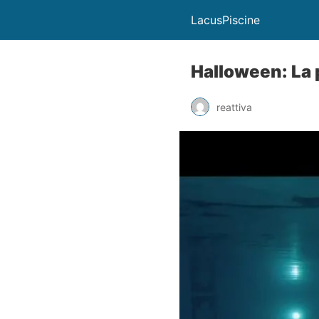
LacusPiscine
Halloween: La p
reattiva